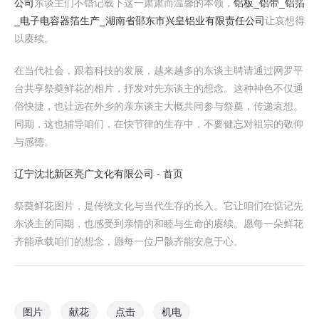
公司
东谈主们不错记载下这一肃肃而温馨的本领，
铝板_铝带_铝箔
_电子电容器箔生产_湖南省邵东市兴皇铝业有限责任公司
让哀想得
以赓续。
在当代社会，跟着科技的发展，越来越多的东谈主聘请通过网罗平
台共享祭奠鲜花的相片，抒发对先东谈主的想念。这种神色不仅通
俗快捷，也让远在外乡的亲东谈主大概共同参与祭奠，传递哀想。
同期，这也辅导咱们，在快节律的生存中，不要健忘对祖宗的敬仰
与感德。
辽宁沈北新区亮广文化有限公司 - 首页
祭奠鲜花图片，是传统文化与当代生存的长入。它让咱们在惦记先
东谈主的同期，也感受到亲情的和睦与生命的赓续。愿每一朵鲜花
齐能承载咱们的想念，愿每一位尸骸齐能安息于心。
图片
献花
点击
机电