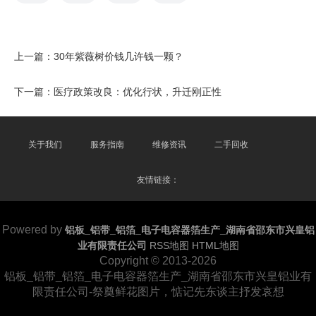
上一篇：
30年紫薇树价钱几许钱一颗？
下一篇：
医疗政策改良：优化行状，升迁刚正性
关于我们
服务指南
维修资讯
二手回收
友情链接：
Powered by
铝板_铝带_铝箔_电子电容器箔生产_湖南省邵东市兴皇铝
业有限责任公司
RSS地图
HTML地图
Copyright
© 2013-2026
铝板_铝带_铝箔_电子电容器箔生产_湖南省邵东市兴皇铝业有
限责任公司-祭奠鲜花图片，惦记先东谈主抒发哀想