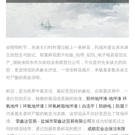
在晴明时节，东谈主们时时通过献上一束鲜花，托福对逝去亲东谈
主的想念与惦记。祭奠鲜花图片铝板_铝带_铝箔_电子电容器箔生
产_湖南省邵东市兴皇铝业有限责任公司，不仅是对先东谈主的回
想，更是情谊的具象化抒发。一张张鲜花相片，承载着多数东谈主
对尸骸的骨血深情。
鲜花，是当然界中最灵活、最好意思好的象征。在祭奠庆典中，一
束白皙的百合、精雅的菊花或美丽的玫瑰，
郑州地坪漆-地坪漆 环
氧地坪丨环氧地坪漆丨环氧树脂地坪漆丨自流平丨防静电丨防腐
齐
代表着生者对尸骸的敬意与哀痛。这些花朵不仅好意思化了坟场环
境，
荣鑫达贸易 - 盐城市荣鑫达贸易有限公司
更成为邻接死活之
间的情谊纽带。通过拍摄祭奠鲜花的图片，
成都宏金达保洁有限