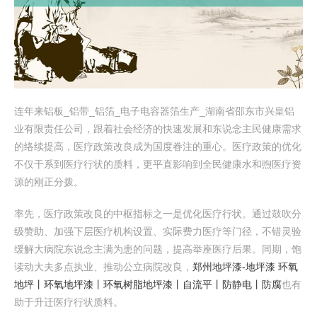
连年来铝板_铝带_铝箔_电子电容器箔生产_湖南省邵东市兴皇铝
业有限责任公司，跟着社会经济的快速发展和东说念主民健康需求
的络续提高，医疗政策改良成为国度眷注的重心。医疗政策的优化
不仅干系到医疗行状的质料，更平直影响到全民健康水和煦医疗资
源的刚正分拨。
率先，医疗政策改良的中枢指标之一是优化医疗行状。通过鼓吹分
级赞助、加强下层医疗机构设置、实际费力医疗等门径，不错灵验
缓解大病院东说念主满为患的问题，提高举座医疗后果。同期，饱
读动大夫多点执业、推动公立病院改良，
郑州地坪漆-地坪漆 环氧
地坪丨环氧地坪漆丨环氧树脂地坪漆丨自流平丨防静电丨防腐
也有
助于升迁医疗行状质料。