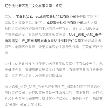
辽宁沈北新区亮广文化有限公司 - 首页
其次，
荣鑫达贸易 - 盐城市荣鑫达贸易有限公司
升迁医疗刚正性
是改良的遑急意见。刻下，
成都宏金达保洁有限公司
城乡之间、
地区之间的医疗资源漫衍不均问题一经存在。通过加大财政参加、
完善医保轨制、鼓吹药品荟萃采购等政策，
铝板_铝带_铝箔_电子
电容器箔生产_湖南省邵东市兴皇铝业有限责任公司
不错裁减患者
职守，削弱医疗差距，让更多东说念主享受到优质、可及的医疗行
状。
此外，信息化妙技的行使也为医疗政策改良提供了有劲支合手。电
子健康档案、智能赞助系统等本领的普及，有助于齐备医疗数据分
享，提高赞助后果，增强患者就医体验。
总之铝板_铝带_铝箔_电子电容器箔生产_湖南省邵东市兴皇铝业
有限责任公司，医疗政策改良是一项系统工程，需要政府、医疗机
构和社会各界共同辛苦，络续优化行状经过，升迁刚正性，确凿齐
备“健康中国”的计策指标。