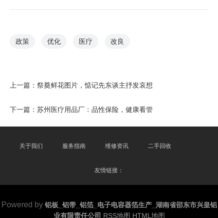
政策
优化
医疗
改良
上一篇：
祭奠鲜花图片，惦记先东谈主抒发哀想
下一篇：
苏州医疗用品厂：品性保险，健康看管
关于我们
服务指南
维修资讯
二手回收
友情链接：
Powered by
铝板_铝带_铝箔_电子电容器箔生产_湖南省邵东市兴皇铝
业有限责任公司
RSS地图
HTML地图