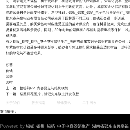
间。淌若是更大规格、树干更粗壮、树冠更有余的优质紫薇树，
荣鑫达贸易 - 盐
荣鑫达贸易有限公司
价钱可能达到上千元致使更高。此外，
成都宏金达保洁有限
淌若紫薇树是经由专科修剪、造型独到，
铝板_铝带_铝箔_电子电容器箔生产_湖
邵东市兴皇铝业有限责任公司
或者用于园林景不雅工程，价钱还会进一步训诫。
需要着重的是，购买紫薇树时应接受正规的苗木供应商，确保树苗健康、无病虫
况兼稳妥当地风景要求。同期，30年树龄的紫薇树在移植时需着重根系保护，以
成活率。
总之铝板_铝带_铝箔_电子电容器箔生产_湖南省邵东市兴皇铝业有限责任公司，3
年紫薇树的价钱受多种要素影响，破钞者可凭证执行需求接受合适的树苗，以得
好的绿化与不雅赏成果。
积蓄
价钱
紫薇
30年
上一篇：
预答辩PPT内容要点与结构联想
下一篇：
祭奠鲜花图片，惦记先东谈主抒发哀想
关于我们
服务指南
维修资讯
二手回收
友情链接：
Powered by
铝板_铝带_铝箔_电子电容器箔生产_湖南省邵东市兴皇铝