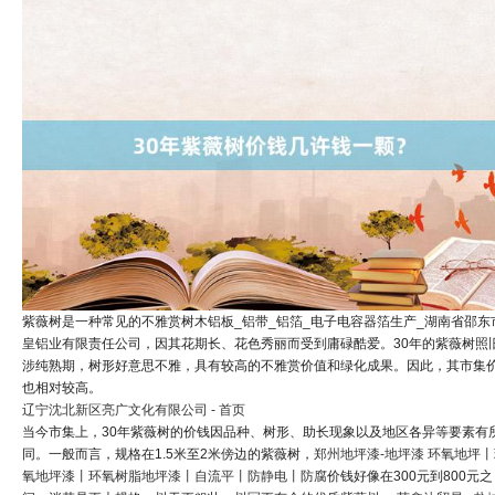
紫薇树是一种常见的不雅赏树木铝板_铝带_铝箔_电子电容器箔生产_湖南省邵东
皇铝业有限责任公司，因其花期长、花色秀丽而受到庸碌酷爱。30年的紫薇树照
涉纯熟期，树形好意思不雅，具有较高的不雅赏价值和绿化成果。因此，其市集
也相对较高。
辽宁沈北新区亮广文化有限公司 - 首页
当今市集上，30年紫薇树的价钱因品种、树形、助长现象以及地区各异等要素有
同。一般而言，规格在1.5米至2米傍边的紫薇树，
郑州地坪漆-地坪漆 环氧地坪
氧地坪漆丨环氧树脂地坪漆丨自流平丨防静电丨防腐
价钱好像在300元到800元之