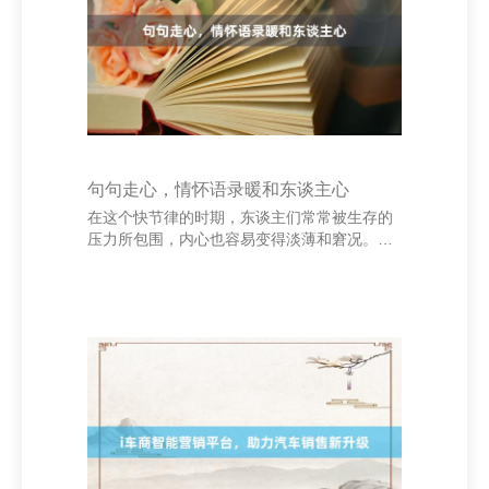
穿越时空，激发着一代又一代东谈主高潮图
强。 江西特尼贸易有限公司 - 首页 在今天，爱
国情感照旧熠熠生辉。它不仅体当今危难期间
句句走心，情怀语录暖和东谈主心
在这个快节律的时期，东谈主们常常被生存的
压力所包围，内心也容易变得淡薄和窘况。而
一句句走心的情怀语录，就像一盏暖和的灯，
照亮了咱们内心的边缘铝板_铝带_铝箔_电子
电容器箔生产_湖南省邵东市兴皇铝业有限责任
公司，带来一点慰藉与力量。 “你是我性掷中
的光，即使在最迷蒙的时刻，也能让我看见但
愿。”这么的话语，苟简却深化，让东谈主感受
到被交融、被感触的暖和。偶然期，咱们不需
要太多丽都的讲话，一句诚挚的致意，一个苟
简的拥抱，就足以让心灵获取诊治。 江西特尼
贸易有限公司 - 首页 东谈主生路上，咱们会遭
遇