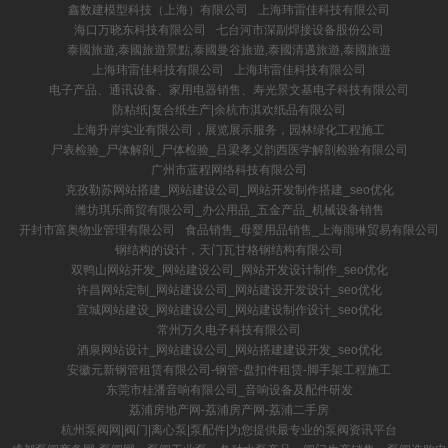
鑫数建模型科技（上海）有限公司
上海玮雷佳科技有限公司
海口万晓东科技有限公司
七台河市深副焊接设备股份公司
泰國旅遊,泰國旅遊景點,泰國曼谷旅遊,泰國清邁旅遊,泰國旅遊
上海玮雷佳科技有限公司
上海玮雷佳科技有限公司
电子产品、通讯设备、家用电器销售、寿光景文基电子科技有限公司
防粘纸|复合纸生产|余杭市淇欢纸品有限公司
上海升岸实业有限公司，展览展示服务，园林绿化工程施工
尸表检验_尸体解剖_尸体检验_吕梁孝义韵西医学解剖检验有限公司
广州市蓝程网络科技有限公司
克孜勒苏网站搭建_网站建设公司_网站开发制作搭建_seo优化
潍坊琪乐商贸有限公司_办公用品_五金产品_机械设备销售
开封市富奥物业管理有限公司
食品销售_母婴用品销售_上海雨琳贸易有限公司
钢结构的设计，天门瓦甘格钢结构有限公司
双鸭山网站开发_网站建设公司_网站开发设计制作_seo优化
许昌网站定制_网站建设公司_网站建设开发设计_seo优化
宣城网站建设_网站建设公司_网站建设制作设计_seo优化
常州万久电子科技有限公司
酒泉网站设计_网站建设公司_网站搭建建设开发_seo优化
安徽元新钢管租赁有限公司-钢管-盘扣件租赁-脚手架工程施工
东莞市桂潘音响有限公司_音响设备及配件研发
荔浦房地产网-荔浦房产网-荔浦二手房
杭州泵阀网|阀门|离心泵|泵配件|为您提供最专业的泵阀资讯平台