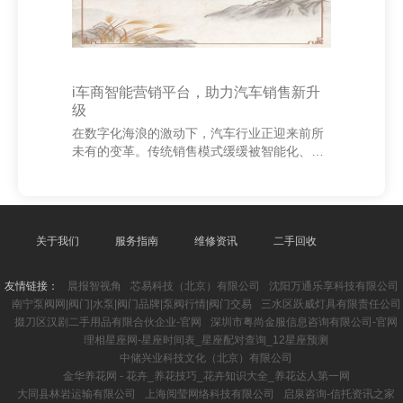
i车商智能营销平台，助力汽车销售新升
级
在数字化海浪的激动下，汽车行业正迎来前所
未有的变革。传统销售模式缓缓被智能化、数
据化的新式营销形式所取代，而“i车商智能营销
平台”恰是得当趋势，为汽车销售带来全新升级
的利器。 i车商智能营销平台集客户科罚、精确
营销、数据分析于一体，通过大数据和东谈主
工智能本领，匡助经销商更高效地触达潜在客
关于我们
服务指南
维修资讯
二手回收
户，普及调节率。平台粗略自动分析用户举
止，挖掘购车意向，终了个性化保举，让销售
友情链接：
晨报智视角
芯易科技（北京）有限公司
沈阳万通乐享科技有限公司
过程愈加精确高效。 同期，该平台还复旧多渠
南宁泵阀网|阀门|水泵|阀门品牌|泵阀行情|阀门交易
三水区跃威灯具有限责任公司
谈营销，涵盖外交媒体、短视频、直播等多种
掇刀区汉剧二手用品有限合伙企业-官网
深圳市粤尚金服信息咨询有限公司-官网
面孔，匡助品牌扩大曝光，增强用户粘性。通
理相星座网-星座时间表_星座配对查询_12星座预测
过实时数
中储兴业科技文化（北京）有限公司
金华养花网 - 花卉_养花技巧_花卉知识大全_养花达人第一网
大同县林岩运输有限公司
上海阅莹网络科技有限公司
启泉咨询-信托资讯之家