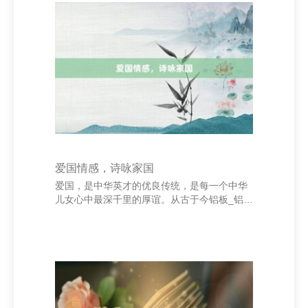
老是被发现，但一朝被叫醒，便能开释出惊东
说念主的能量。靠近挑战时，咱们连续低估了
我方的工夫，其实只须勇于尝试，就能防碍自
我局限。正如一句话所说：“你耐久不知说念我
方有多浩大，直到你简直去发奋。” 梦思，则
是咱们前行的标的。它像一盏明灯，照亮咱们
前
爱国情感，诗咏家国
爱国，是中华英才的优良传统，是每一个中华
儿女心中最深千里的厚谊。从古于今铝板_铝带
_铝箔_电子电容器箔生产_湖南省邵东市兴皇
铝业有限责任公司，多数仁东谈主志士以诗歌
为载体，表达对故国的爱好与至心。 “东谈主
生自古谁无死，留取赤忱照史书。”文天祥的伟
姿飒爽，谈出了忠贞叛逆的爱国精神；“王师北
定华夏季，家祭无忘告乃翁。”陆游临终前的派
遣，录用了对国度谐和的深入期盼。这些诗句