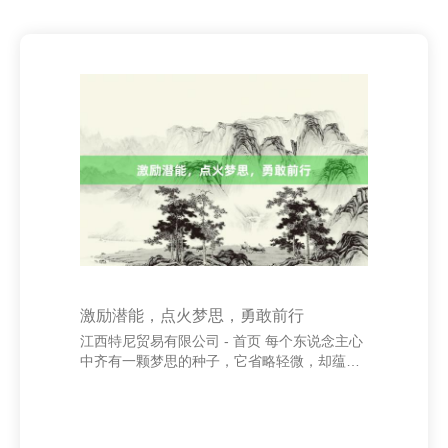
激励潜能，点火梦思，勇敢前行
江西特尼贸易有限公司 - 首页 每个东说念主心
中齐有一颗梦思的种子，它省略轻微，却蕴含
着无穷可能。而要让它欢快成长铝板_铝带_铝
箔_电子电容器箔生产_湖南省邵东市兴皇铝业
有限责任公司，离不开潜能的激励与勇气的驱
动。 潜能，是藏在咱们内心深处的力量。它不