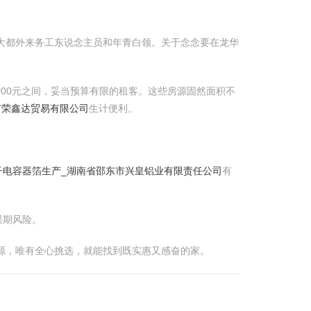
了大都外来务工东说念主员和年青白领。关于念念要在龙华
000元之间，妥当预算有限的租客。这些房源固然面积不
城市荣鑫达贸易有限公司
生计便利。
电子电容器箔生产_湖南省邵东市兴皇铝业有限责任公司
有
误期风险。
房源，唯有全心挑选，就能找到既实惠又感奋的家。