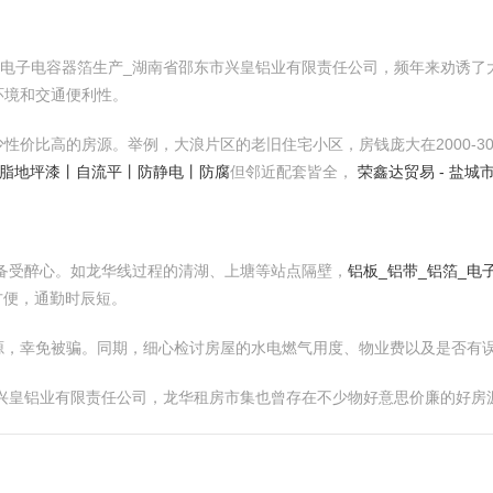
_电子电容器箔生产_湖南省邵东市兴皇铝业有限责任公司，频年来劝诱
环境和交通便利性。
性价比高的房源。举例，大浪片区的老旧住宅小区，房钱庞大在2000-3
树脂地坪漆丨自流平丨防静电丨防腐
但邻近配套皆全，
荣鑫达贸易 - 盐
备受醉心。如龙华线过程的清湖、上塘等站点隔壁，
铝板_铝带_铝箔_
通方便，通勤时辰短。
源，幸免被骗。同期，细心检讨房屋的水电燃气用度、物业费以及是否有
市兴皇铝业有限责任公司，龙华租房市集也曾存在不少物好意思价廉的好