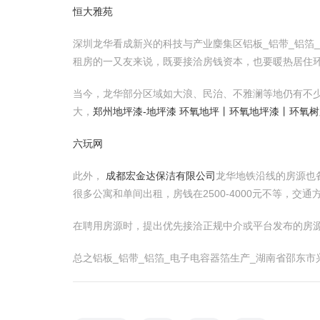
恒大雅苑
深圳龙华看成新兴的科技与产业麇集区铝板_铝带_铝箔
租房的一又友来说，既要接洽房钱资本，也要暖热居住
当今，龙华部分区域如大浪、民治、不雅澜等地仍有不少
大，
郑州地坪漆-地坪漆 环氧地坪丨环氧地坪漆丨环氧
六玩网
此外，
成都宏金达保洁有限公司
龙华地铁沿线的房源也
很多公寓和单间出租，房钱在2500-4000元不等，交
在聘用房源时，提出优先接洽正规中介或平台发布的房
总之铝板_铝带_铝箔_电子电容器箔生产_湖南省邵东