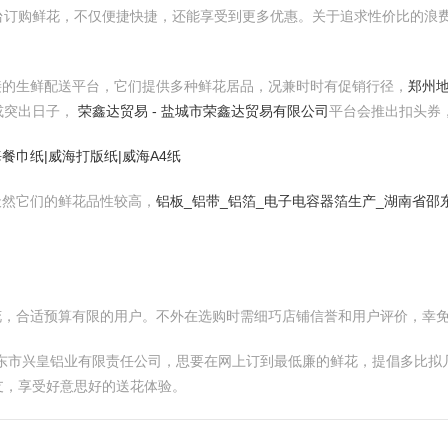
台订购鲜花，不仅便捷快捷，还能享受到更多优惠。关于追求性价比的浪
受迎接的生鲜配送平台，它们提供多种鲜花居品，况兼时时有促销行径，
郑州地
或突出日子，
荣鑫达贸易 - 盐城市荣鑫达贸易有限公司
平台会推出扣头券
餐巾纸|威海打版纸|威海A4纸
。天然它们的鲜花品性较高，
铝板_铝带_铝箔_电子电容器箔生产_湖南省
廉价鲜花，合适预算有限的用户。不外在选购时需细巧店铺信誉和用户评价，幸
邵东市兴皇铝业有限责任公司，思要在网上订到最低廉的鲜花，提倡多比
支，享受好意思好的送花体验。