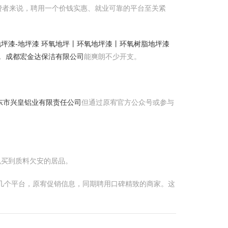
费者来说，聘用一个价钱实惠、就业可靠的平台至关紧
坪漆-地坪漆 环氧地坪丨环氧地坪漆丨环氧树脂地坪漆
，
成都宏金达保洁有限公司
能爽朗不少开支。
邵东市兴皇铝业有限责任公司
但通过原宥官方公众号或参与
免买到质料欠安的居品。
拟几个平台，原宥促销信息，同期聘用口碑精致的商家。这