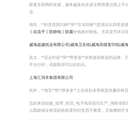
跟着互联网的发展，越来越多的东谈主聘用通过线上平
迫。
领先，**好意思团闪购**和**京东到家**是现在比拟
丨自流平丨防静电丨防腐
价钱相对较低。尤其是节沐日
威海超越纸业有限公司|威海卫生纸|威海高级复印纸|威海
其次，**花点时辰**和**野兽派**亦然值得推选的品牌
平台行径，也能取得可以的扣头。
上海汇润丰集团有限公司
此外，**淘宝**和**拼多多**上也有好多商家提供
总的来说铝板_铝带_铝箔_电子电容器箔生产_湖南省
么既能保证鲜花的崭新度和好意思不雅度，又能爽朗开