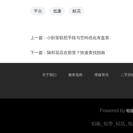
平台
低廉
献花
上一篇：
小卧室联想手段与空间优化有盘算
下一篇：
隔邻花店在那里？快速查找指南
关于我们
服务指南
维修资讯
二手回
Powered by
铝
铝板_铝带_铝箔_